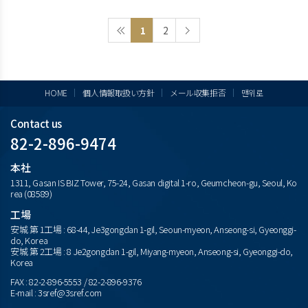
1
2
HOME
個人情報取扱い方針
メール収集拒否
맨위로
Contact us
82-2-896-9474
本社
1311, Gasan IS BIZ Tower, 75-24, Gasan digital 1-ro, Geumcheon-gu, Seoul, Ko
rea (08589)
工場
安城 第 1工場 : 68-44, Je3gongdan 1-gil, Seoun-myeon, Anseong-si, Gyeonggi-
do, Korea
安城 第 2工場 : 8 Je2gongdan 1-gil, Miyang-myeon, Anseong-si, Gyeonggi-do,
Korea
FAX : 82-2-896-5553 / 82-2-896-9376
E-mail : 3sref@3sref.com