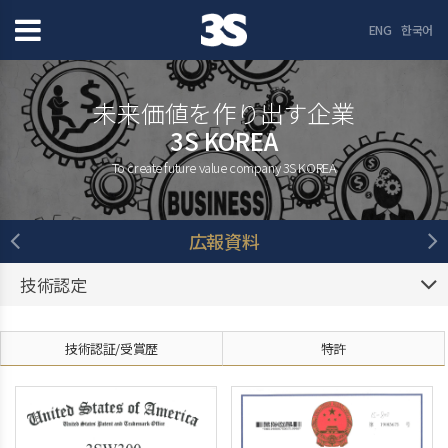
ENG
한국어
未来価値を作り出す企業
3S KOREA
To create future value company 3S KOREA
広報資料
技術認定
技術認証/受賞歴
特許