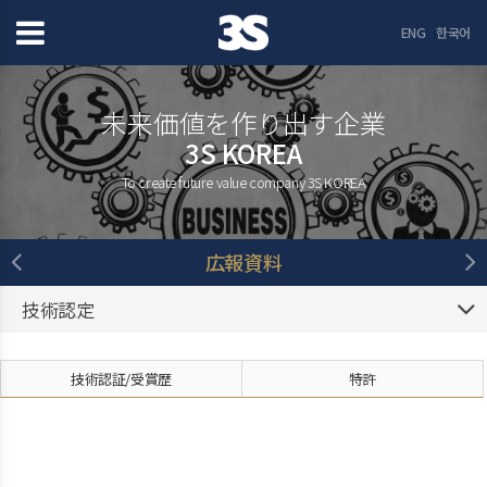
ENG
한국어
未来価値を作り出す企業
3S KOREA
To create future value company 3S KOREA
広報資料
技術認定
技術認証/受賞歴
特許