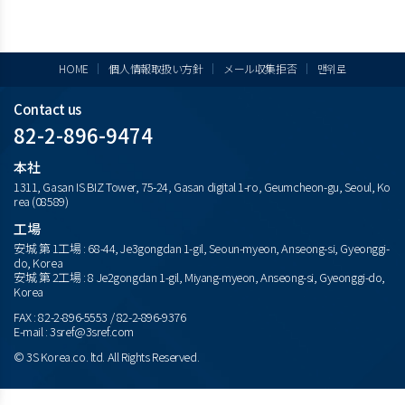
HOME
個人情報取扱い方針
メール収集拒否
맨위로
Contact us
82-2-896-9474
本社
1311, Gasan IS BIZ Tower, 75-24, Gasan digital 1-ro, Geumcheon-gu, Seoul, Ko
rea (08589)
工場
安城 第 1工場 : 68-44, Je3gongdan 1-gil, Seoun-myeon, Anseong-si, Gyeonggi-
do, Korea
安城 第 2工場 : 8 Je2gongdan 1-gil, Miyang-myeon, Anseong-si, Gyeonggi-do,
Korea
FAX : 82-2-896-5553 / 82-2-896-9376
E-mail : 3sref@3sref.com
© 3S Korea.co. ltd. All Rights Reserved.