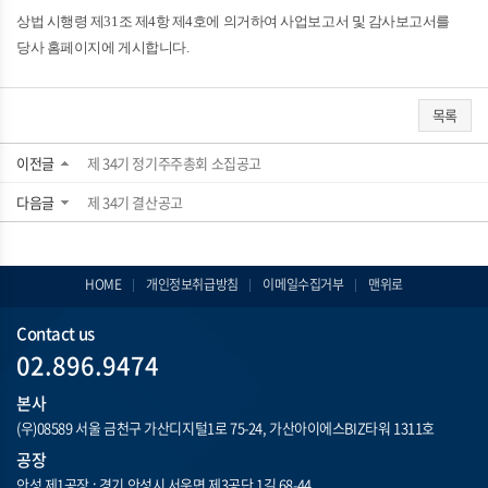
상법 시행령 제31조 제4항 제4호에 의거하여 사업보고서 및 감사보고서를
당사 홈페이지에 게시합니다.
목록
이전글
제 34기 정기주주총회 소집공고
다음글
제 34기 결산공고
HOME
개인정보취급방침
이메일수집거부
맨위로
Contact us
02.896.9474
본사
(우)08589 서울 금천구 가산디지털1로 75-24, 가산아이에스BIZ타워 1311호
공장
안성 제1공장 : 경기 안성시 서운면 제3공단 1길 68-44