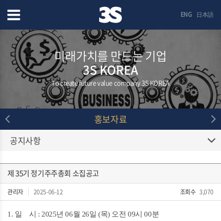
ENG
日本語
미래가치를 만드는 기업
3S KOREA
To create future value company 3S KOREA
홍보자료
공지사항
제 35기 정기주주총회 소집공고
관리자
2025-06-12
조회수
3,070
1. 일 시 : 2025년 06월 26일 (목) 오전 09시 00분