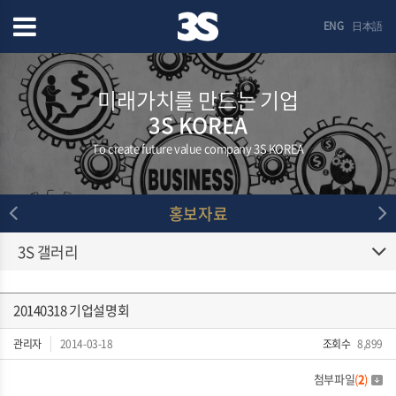
ENG
日本語
미래가치를 만드는 기업
3S KOREA
To create future value company 3S KOREA
홍보자료
3S 갤러리
20140318 기업설명회
관리자
2014-03-18
조회수
8,899
첨부파일
(
2
)